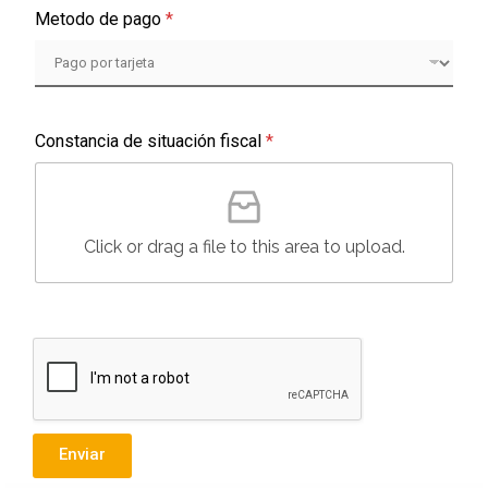
e
Metodo de pago
*
d
S
t
a
*
Constancia de situación fiscal
*
T
t
e
e
l
s
é
f
Click or drag a file to this area to upload.
+
o
1
n
o
*
N
ú
m
e
r
o
Enviar
*