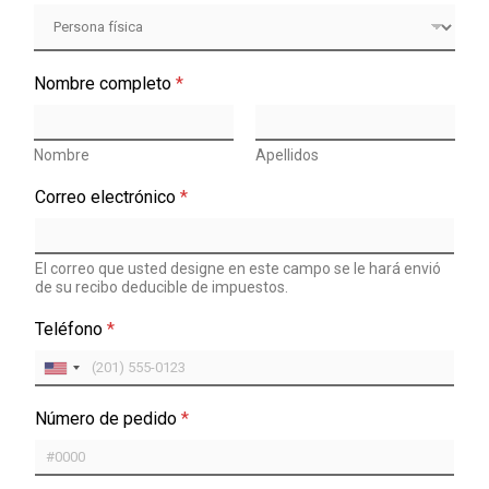
Nombre completo
*
Nombre
Apellidos
Correo electrónico
*
El correo que usted designe en este campo se le hará envió
de su recibo deducible de impuestos.
Teléfono
*
U
n
Número de pedido
*
i
t